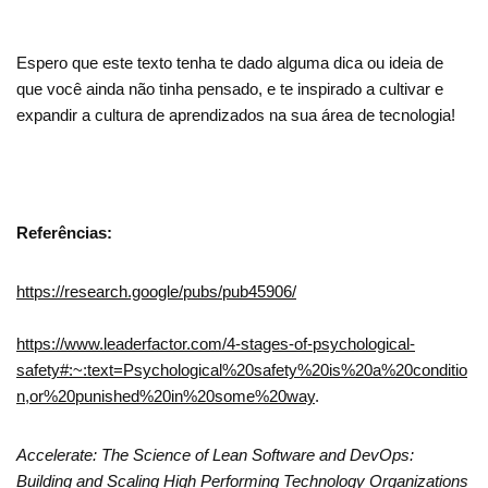
Espero que este texto tenha te dado alguma dica ou ideia de
que você ainda não tinha pensado, e te inspirado a cultivar e
expandir a cultura de aprendizados na sua área de tecnologia!
Referências:
https://research.google/pubs/pub45906/
https://www.leaderfactor.com/4-stages-of-psychological-
safety#:~:text=Psychological%20safety%20is%20a%20conditio
n,or%20punished%20in%20some%20way
.
Accelerate: The Science of Lean Software and DevOps:
Building and Scaling High Performing Technology Organizations