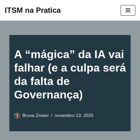
ITSM na Pratica
Pular
para
o
conteúdo
A “mágica” da IA vai
falhar (e a culpa será
da falta de
Governança)
Bruna Ziviani
novembro 13, 2025